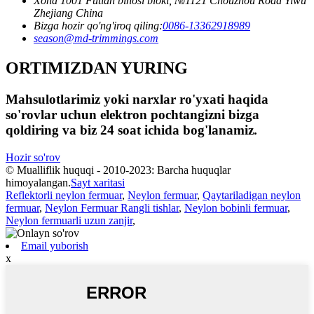
Xona 1001 Futian binosi bloki, №1121 Chouzhou Road Yiwu
Zhejiang China
Bizga hozir qo'ng'iroq qiling:
0086-13362918989
season@md-trimmings.com
ORTIMIZDAN YURING
Mahsulotlarimiz yoki narxlar ro'yxati haqida
so'rovlar uchun elektron pochtangizni bizga
qoldiring va biz 24 soat ichida bog'lanamiz.
Hozir so'rov
© Mualliflik huquqi - 2010-2023: Barcha huquqlar
himoyalangan.
Sayt xaritasi
Reflektorli neylon fermuar
,
Neylon fermuar
,
Qaytariladigan neylon
fermuar
,
Neylon Fermuar Rangli tishlar
,
Neylon bobinli fermuar
,
Neylon fermuarli uzun zanjir
,
Email yuborish
x