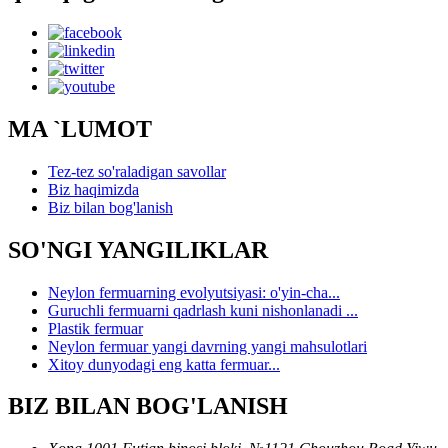
MA `LUMOT
Tez-tez so'raladigan savollar
Biz haqimizda
Biz bilan bog'lanish
SO'NGI YANGILIKLAR
Neylon fermuarning evolyutsiyasi: o'yin-cha...
Guruchli fermuarni qadrlash kuni nishonlanadi ...
Plastik fermuar
Neylon fermuar yangi davrning yangi mahsulotlari
Xitoy dunyodagi eng katta fermuar...
BIZ BILAN BOG'LANISH