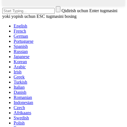
Qidirish uchun Enter tugmasini
yoki yopish uchun ESC tugmasini bosing
English
French
German
Portuguese
Spanish
Russian
Japanese
Korean
Arabic
Irish
Greek
Turkish
Italian
Danish
Romanian
Indonesian
Czech
Afrikaans
Swedish
Polish