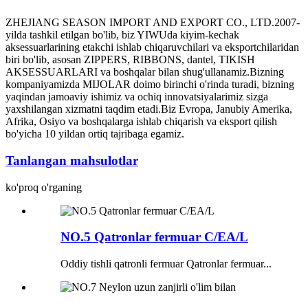
ZHEJIANG SEASON IMPORT AND EXPORT CO., LTD.2007-
yilda tashkil etilgan bo'lib, biz YIWUda kiyim-kechak
aksessuarlarining etakchi ishlab chiqaruvchilari va eksportchilaridan
biri bo'lib, asosan ZIPPERS, RIBBONS, dantel, TIKISH
AKSESSUARLARI va boshqalar bilan shug'ullanamiz.Bizning
kompaniyamizda MIJOLAR doimo birinchi o'rinda turadi, bizning
yaqindan jamoaviy ishimiz va ochiq innovatsiyalarimiz sizga
yaxshilangan xizmatni taqdim etadi.Biz Evropa, Janubiy Amerika,
Afrika, Osiyo va boshqalarga ishlab chiqarish va eksport qilish
bo'yicha 10 yildan ortiq tajribaga egamiz.
Tanlangan mahsulotlar
ko'proq o'rganing
NO.5 Qatronlar fermuar C/EA/L
Oddiy tishli qatronli fermuar Qatronlar fermuar...