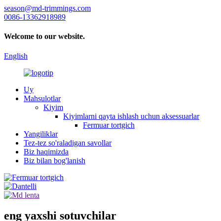
season@md-trimmings.com
0086-13362918989
Welcome to our website.
English
Uy
Mahsulotlar
Kiyim
Kiyimlarni qayta ishlash uchun aksessuarlar
Fermuar tortgich
Yangiliklar
Tez-tez so'raladigan savollar
Biz haqimizda
Biz bilan bog'lanish
eng yaxshi sotuvchilar